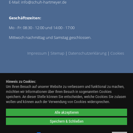
E-Mail: info@schuh-hartmeyer.de
Geschäftszeiten:
Mo - Fr: 08:30 - 12:00 und 14:00 - 17:00
Mittwoch nachmittag und Samstag geschlossen.
Impressum
|
Sitemap
|
Datenschutzerklärung
|
Cookies
Hinweis zu Cookies:
Um Ihren Besuch auf unserer Website zu verbessern und funktional zu machen,
möchten wir Informationen über Ihren Besuch in sogenannten Cookies
speichern. An dieser Stelle können Sie entscheiden, welche Cookies Sie zulasen
wollen und können auch der Verwendung von Cookies widersprechen.
Alle akzeptieren
Speichern & Schließen