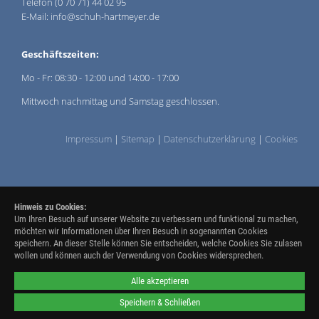
Telefon (0 70 71) 44 02 95
E-Mail: info@schuh-hartmeyer.de
Geschäftszeiten:
Mo - Fr: 08:30 - 12:00 und 14:00 - 17:00
Mittwoch nachmittag und Samstag geschlossen.
Impressum
|
Sitemap
|
Datenschutzerklärung
|
Cookies
Hinweis zu Cookies:
Um Ihren Besuch auf unserer Website zu verbessern und funktional zu machen,
möchten wir Informationen über Ihren Besuch in sogenannten Cookies
speichern. An dieser Stelle können Sie entscheiden, welche Cookies Sie zulasen
wollen und können auch der Verwendung von Cookies widersprechen.
Alle akzeptieren
Speichern & Schließen